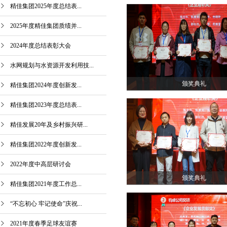
精佳集团2025年度总结表...
2025年度精佳集团质绩并...
2024年度总结表彰大会
水网规划与水资源开发利用技...
颁奖典礼
精佳集团2024年度创新发...
精佳集团2023年度总结表...
精佳发展20年及乡村振兴研...
精佳集团2022年度创新发...
2022年度中高层研讨会
颁奖典礼
精佳集团2021年度工作总...
“不忘初心 牢记使命”庆祝...
2021年度春季足球友谊赛