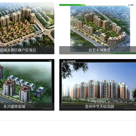
县城东新区棚户区项目
自贡东城雅居
永川盛世棠城
贵州毕节天钰花园